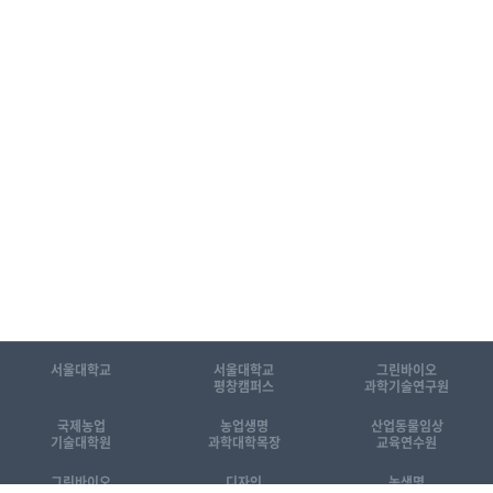
서울대학교
서울대학교
그린바이오
평창캠퍼스
과학기술연구원
국제농업
농업생명
산업동물임상
기술대학원
과학대학목장
교육연수원
그린바이오
디자인
농생명